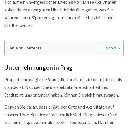
sich auf ein unvergessliches Erlebnis vor! Diese Aktivitäten
sollen Ihnen einen guten Überblick darüber geben, was Sie
während Ihrer Sightseeing-Tour durch diese faszinierende
Stadt erwartet.
Table of Contents
Show
Unternehmungen in Prag
Unternehmungen in Prag
1. Tauchen Sie ein in die Magie des Altstädter Rings
2. Probieren Sie traditionelle tschechische Speisen
Prag ist eine magische Stadt, die Touristen viel mehr bietet, als
3. Nippen Sie an einem köstlichen tschechischen Bier
man denkt. Nachdem Sie die spektakuläre Schönheit des
4. Machen Sie eine Segway-Tour, um das Schlossgebiet zu
Stadtzentrums erkundet haben, können Sie sich hinauswagen.
entdecken
Denken Sie daran, dass einige der Orte und Aktivitäten auf
5. Machen Sie einen Spaziergang über die Karlsbrücke
unserer Liste ziemlich offensichtlich sind. Einige dieser Orte
6. Machen Sie einen Ausflug zur Prager Burg
werden das ganze Jahr über voller Touristen sein. Darüber
7. Erkunden Sie die Aussichtspunkte von Prag