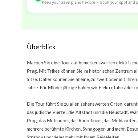
Keep your travel plans flexible — book your spot and 
Überblick
Machen Sie eine Tour auf bemerkenswerten elektrische
Prag. Mit Trikes können Sie im historischen Zentrum a
Sitze. Daher können Sie alleine, zu zweit oder mit Ihr
Jahre. Für Minderjährige haben wir Elektrofahrräder u
Die Tour führt Sie zu allen sehenswerten Orten, darunte
das jüdische Viertel, die Altstadt und die Neustadt. W
Prag, das Metronom, das Rudolfinum, das Moldauufer, 
mehrere berühmte Kirchen, Synagogen und mehr. Besuch
Strahov und vieles mehr mit Ihrem Reiseleiter.