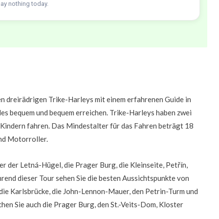
pay nothing today.
n dreirädrigen Trike-Harleys mit einem erfahrenen Guide in
lles bequem und bequem erreichen. Trike-Harleys haben zwei
en Kindern fahren. Das Mindestalter für das Fahren beträgt 18
nd Motorroller.
r der Letná-Hügel, die Prager Burg, die Kleinseite, Petřín,
ährend dieser Tour sehen Sie die besten Aussichtspunkte von
die Karlsbrücke, die John-Lennon-Mauer, den Petrin-Turm und
en Sie auch die Prager Burg, den St.-Veits-Dom, Kloster