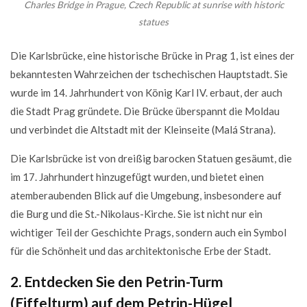
Charles Bridge in Prague, Czech Republic at sunrise with historic
Segway-Tour
statues
12. Entdecken Sie den Charme der Stadt auf einer
Flusskreuzfahrt
Die Karlsbrücke, eine historische Brücke in Prag 1, ist eines der
13. Erleben Sie das Prager Nachtleben auf dem Wenzelsplatz
bekanntesten Wahrzeichen der tschechischen Hauptstadt. Sie
wurde im 14. Jahrhundert von König Karl IV. erbaut, der auch
14. Erkunden Sie die Altstadt und die besten Aussichtspunkte
die Stadt Prag gründete. Die Brücke überspannt die Moldau
der Stadt bei der E-Scooter-Tour
und verbindet die Altstadt mit der Kleinseite (Malá Strana).
15. Besuchen Sie den größten Zoo in Europa - den Prager Zoo
16. Verbringen Sie den Tag im Prager Aquapalast
Die Karlsbrücke ist von dreißig barocken Statuen gesäumt, die
17. Erleben Sie den ultimativen Nervenkitzel:
im 17. Jahrhundert hinzugefügt wurden, und bietet einen
Fallschirmspringen in Prag
atemberaubenden Blick auf die Umgebung, insbesondere auf
die Burg und die St.-Nikolaus-Kirche. Sie ist nicht nur ein
18. Machen Sie einen Rundgang durch die Stadt
wichtiger Teil der Geschichte Prags, sondern auch ein Symbol
19. Erkunden Sie die Kurstädte Karlovy Vary (Karlsbad) und
für die Schönheit und das architektonische Erbe der Stadt.
Marianske Lazne (Marienbad)
20. Kanalisieren Sie Ihren inneren Scharfschützen auf einem
2. Entdecken Sie den Petrin-Turm
Schießstand in Prag
(Eiffelturm) auf dem Petrin-Hügel