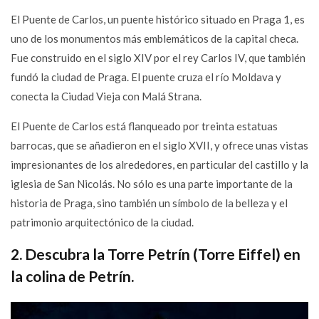
15. Visita el mayor zoo de Europa: el zoo de Praga
El Puente de Carlos, un puente histórico situado en Praga 1, es
16. Pasar el día en el Aquapalace de Praga
uno de los monumentos más emblemáticos de la capital checa.
17. Experimente la máxima emoción: Paracaidismo en Praga
Fue construido en el siglo XIV por el rey Carlos IV, que también
18. Hacer un recorrido a pie por la Ciudad
fundó la ciudad de Praga. El puente cruza el río Moldava y
19. Explorar las ciudades balneario - Karlovy Vary y Marianske
conecta la Ciudad Vieja con Malá Strana.
Lazne
El Puente de Carlos está flanqueado por treinta estatuas
20. Canalice su tirador interior en un campo de tiro de Praga
barrocas, que se añadieron en el siglo XVII, y ofrece unas vistas
impresionantes de los alrededores, en particular del castillo y la
iglesia de San Nicolás. No sólo es una parte importante de la
historia de Praga, sino también un símbolo de la belleza y el
patrimonio arquitectónico de la ciudad.
2. Descubra la Torre Petrín (Torre Eiffel) en
la colina de Petrín.