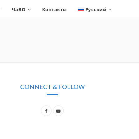
г
ЧаВО
Контакты
Русский
CONNECT & FOLLOW
F
Y
a
o
c
u