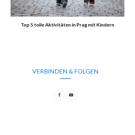
Top 5 tolle Aktivitäten in Prag mit Kindern
VERBINDEN & FOLGEN
F
Y
a
o
c
u
e
T