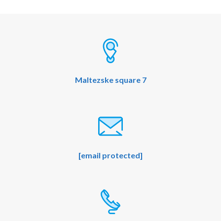
b
u
o
b
o
e
k
Maltezske square 7
[email protected]