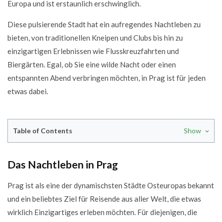
Europa und ist erstaunlich erschwinglich.
Diese pulsierende Stadt hat ein aufregendes Nachtleben zu
bieten, von traditionellen Kneipen und Clubs bis hin zu
einzigartigen Erlebnissen wie Flusskreuzfahrten und
Biergärten. Egal, ob Sie eine wilde Nacht oder einen
entspannten Abend verbringen möchten, in Prag ist für jeden
etwas dabei.
Table of Contents
Show
Das Nachtleben in Prag
Das Nachtleben in Prag
Die besten Bars in Prag
Die besten Clubs in Prag
Prag ist als eine der dynamischsten Städte Osteuropas bekannt
Die besten Jazzclubs in Prag
und ein beliebtes Ziel für Reisende aus aller Welt, die etwas
Die besten Stripclubs in Prag
wirklich Einzigartiges erleben möchten. Für diejenigen, die